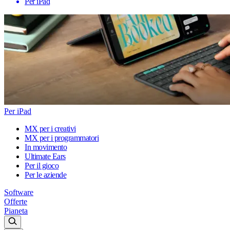
Per iPad
Per iPad
MX per i creativi
MX per i programmatori
In movimento
Ultimate Ears
Per il gioco
Per le aziende
Software
Offerte
Pianeta