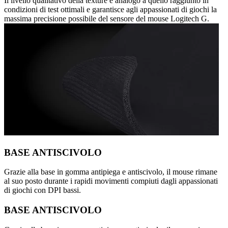
Il livello qualitativo della texture è analogo a quello raggiunto in
condizioni di test ottimali e garantisce agli appassionati di giochi la
massima precisione possibile del sensore del mouse Logitech G.
BASE ANTISCIVOLO
Grazie alla base in gomma antipiega e antiscivolo, il mouse rimane
al suo posto durante i rapidi movimenti compiuti dagli appassionati
di giochi con DPI bassi.
BASE ANTISCIVOLO