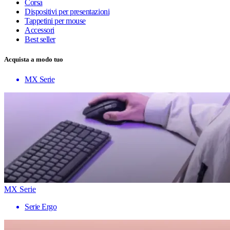
Corsa
Dispositivi per presentazioni
Tappetini per mouse
Accessori
Best seller
Acquista a modo tuo
MX Serie
MX Serie
Serie Ergo