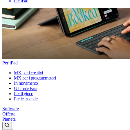
Per iPad
Per iPad
MX per i creativi
MX per i programmatori
In movimento
Ultimate Ears
Per il gioco
Per le aziende
Software
Offerte
Pianeta