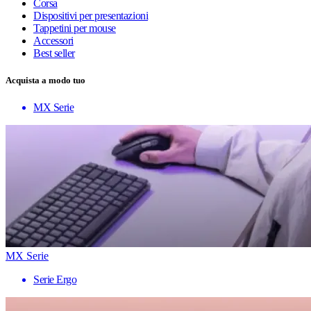
Corsa
Dispositivi per presentazioni
Tappetini per mouse
Accessori
Best seller
Acquista a modo tuo
MX Serie
MX Serie
Serie Ergo