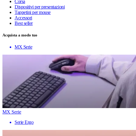
Corsa
Dispositivi per presentazioni
Tappetini per mouse
Accessori
Best seller
Acquista a modo tuo
MX Serie
MX Serie
Serie Ergo