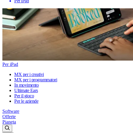
Per iPad
Per iPad
MX per i creativi
MX per i programmatori
In movimento
Ultimate Ears
Per il gioco
Per le aziende
Software
Offerte
Pianeta