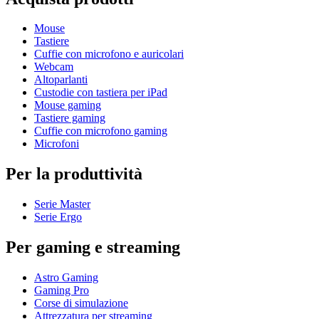
Mouse
Tastiere
Cuffie con microfono e auricolari
Webcam
Altoparlanti
Custodie con tastiera per iPad
Mouse gaming
Tastiere gaming
Cuffie con microfono gaming
Microfoni
Per la produttività
Serie Master
Serie Ergo
Per gaming e streaming
Astro Gaming
Gaming Pro
Corse di simulazione
Attrezzatura per streaming