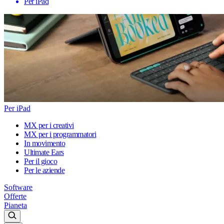
Per iPad
Per iPad
MX per i creativi
MX per i programmatori
In movimento
Ultimate Ears
Per il gioco
Per le aziende
Software
Offerte
Pianeta