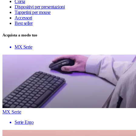
Corsa
Dispositivi per presentazioni
Tappetini per mouse
Accessori
Best seller
Acquista a modo tuo
MX Serie
MX Serie
Serie Ergo