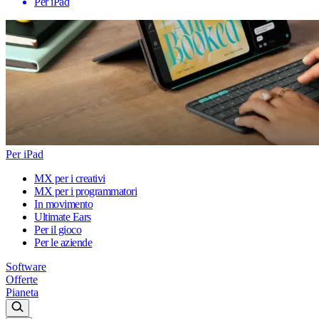
Per iPad
Per iPad
MX per i creativi
MX per i programmatori
In movimento
Ultimate Ears
Per il gioco
Per le aziende
Software
Offerte
Pianeta