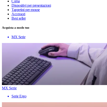
Corsa
Dispositivi per presentazioni
Tappetini per mouse
Accessori
Best seller
Acquista a modo tuo
MX Serie
MX Serie
Serie Ergo