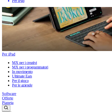
Per iPad
Per iPad
MX per i creativi
MX per i programmatori
In movimento
Ultimate Ears
Per il gioco
Per le aziende
Software
Offerte
Pianeta