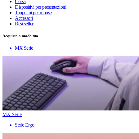
Corsa
Dispositivi per presentazioni
Tappetini per mouse
Accessori
Best seller
Acquista a modo tuo
MX Serie
MX Serie
Serie Ergo