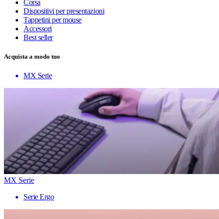
Corsa
Dispositivi per presentazioni
Tappetini per mouse
Accessori
Best seller
Acquista a modo tuo
MX Serie
MX Serie
Serie Ergo