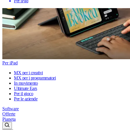
Per iPad
Per iPad
MX per i creativi
MX per i programmatori
In movimento
Ultimate Ears
Per il gioco
Per le aziende
Software
Offerte
Pianeta