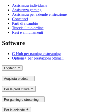
Assistenza individuale
Assistenza gaming
Assistenza per aziende e istruzione
Contattaci
Parti di ricambio
Traccia il tuo ordine
Resi e annullamenti
Software
G Hub per gaming e streaming
Options+ per prestazioni ottimali
Logitech
Acquista prodotti
Per la produttività
Per gaming e streaming
Per le aziende