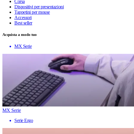
Corsa
Dispositivi per presentazioni
Tappetini per mouse
Accessori
Best seller
Acquista a modo tuo
MX Serie
MX Serie
Serie Ergo