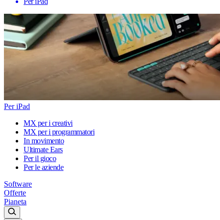
Per iPad
Per iPad
MX per i creativi
MX per i programmatori
In movimento
Ultimate Ears
Per il gioco
Per le aziende
Software
Offerte
Pianeta