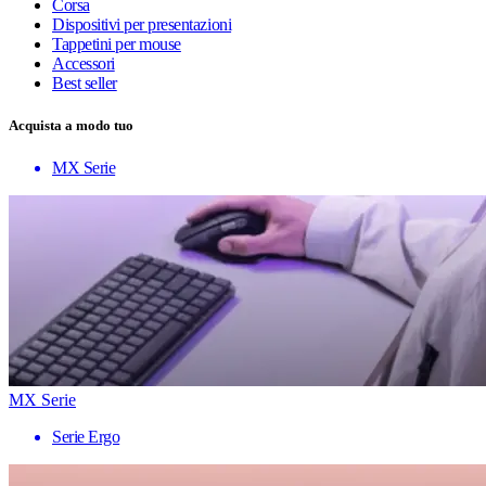
Corsa
Dispositivi per presentazioni
Tappetini per mouse
Accessori
Best seller
Acquista a modo tuo
MX Serie
MX Serie
Serie Ergo