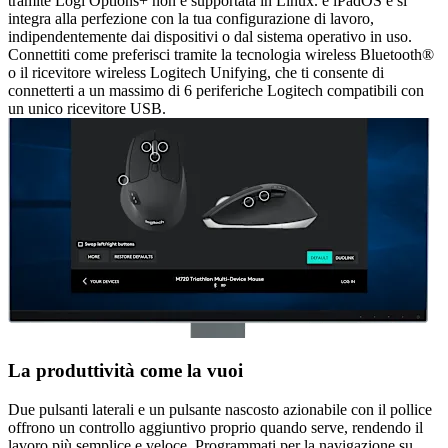
tramite Logi Options+ non è supportata in Linux. e iPadOS e si
integra alla perfezione con la tua configurazione di lavoro,
indipendentemente dai dispositivi o dal sistema operativo in uso.
Connettiti come preferisci tramite la tecnologia wireless Bluetooth®
o il ricevitore wireless Logitech Unifying, che ti consente di
connetterti a un massimo di 6 periferiche Logitech compatibili con
un unico ricevitore USB.
La produttività come la vuoi
Due pulsanti laterali e un pulsante nascosto azionabile con il pollice
offrono un controllo aggiuntivo proprio quando serve, rendendo il
lavoro più semplice e veloce. Programmati per la navigazione su