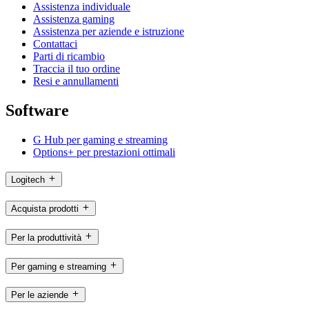
Assistenza individuale
Assistenza gaming
Assistenza per aziende e istruzione
Contattaci
Parti di ricambio
Traccia il tuo ordine
Resi e annullamenti
Software
G Hub per gaming e streaming
Options+ per prestazioni ottimali
Logitech
Acquista prodotti
Per la produttività
Per gaming e streaming
Per le aziende