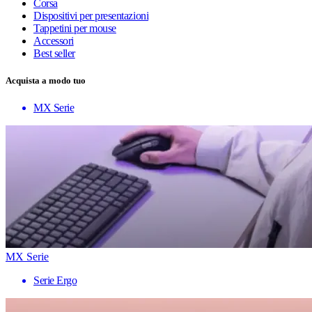
Corsa
Dispositivi per presentazioni
Tappetini per mouse
Accessori
Best seller
Acquista a modo tuo
MX Serie
MX Serie
Serie Ergo