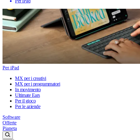
Per iPad
Per iPad
MX per i creativi
MX per i programmatori
In movimento
Ultimate Ears
Per il gioco
Per le aziende
Software
Offerte
Pianeta