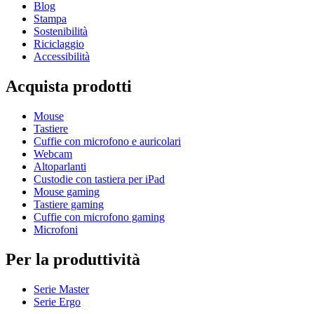
Blog
Stampa
Sostenibilità
Riciclaggio
Accessibilità
Acquista prodotti
Mouse
Tastiere
Cuffie con microfono e auricolari
Webcam
Altoparlanti
Custodie con tastiera per iPad
Mouse gaming
Tastiere gaming
Cuffie con microfono gaming
Microfoni
Per la produttività
Serie Master
Serie Ergo