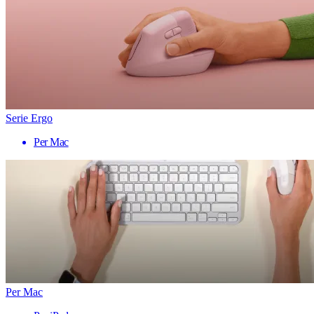
Serie Ergo
Per Mac
Per Mac