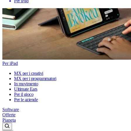
Per iPad
Per iPad
MX per i creativi
MX per i programmatori
In movimento
Ultimate Ears
Per il gioco
Per le aziende
Software
Offerte
Pianeta