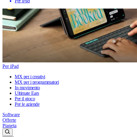
Per iPad
Per iPad
MX per i creativi
MX per i programmatori
In movimento
Ultimate Ears
Per il gioco
Per le aziende
Software
Offerte
Pianeta