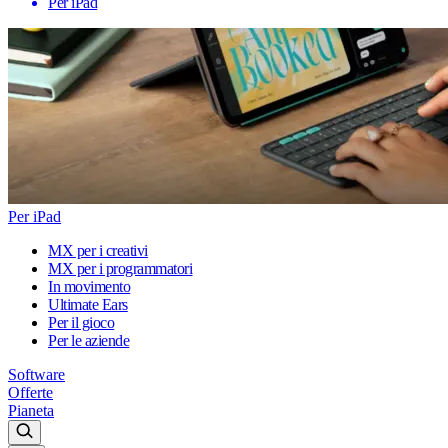
Per iPad
Per iPad
MX per i creativi
MX per i programmatori
In movimento
Ultimate Ears
Per il gioco
Per le aziende
Software
Offerte
Pianeta