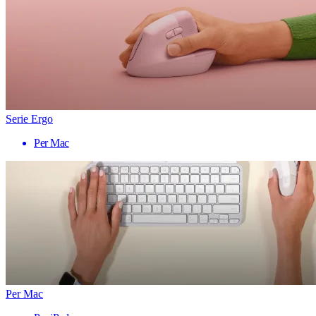
Serie Ergo
Per Mac
Per Mac