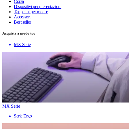
Corsa
Dispositivi per presentazioni
Tappetini per mouse
Accessori
Best seller
Acquista a modo tuo
MX Serie
MX Serie
Serie Ergo