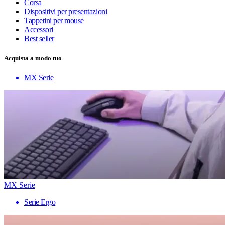
Corsa
Dispositivi per presentazioni
Tappetini per mouse
Accessori
Best seller
Acquista a modo tuo
MX Serie
MX Serie
Serie Ergo