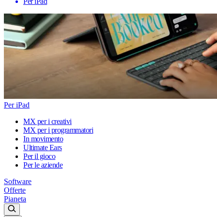
Per iPad
Per iPad
MX per i creativi
MX per i programmatori
In movimento
Ultimate Ears
Per il gioco
Per le aziende
Software
Offerte
Pianeta