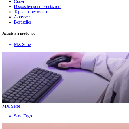
Corsa
Dispositivi per presentazioni
Tappetini per mouse
Accessori
Best seller
Acquista a modo tuo
MX Serie
MX Serie
Serie Ergo