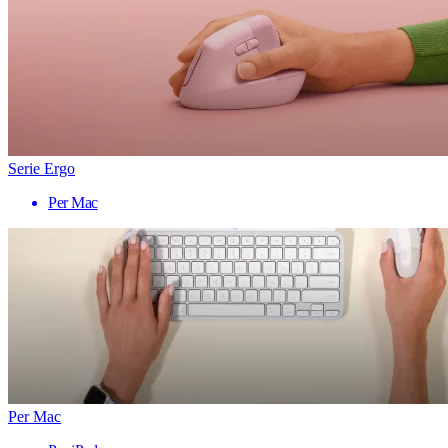
Serie Ergo
Per Mac
Per Mac