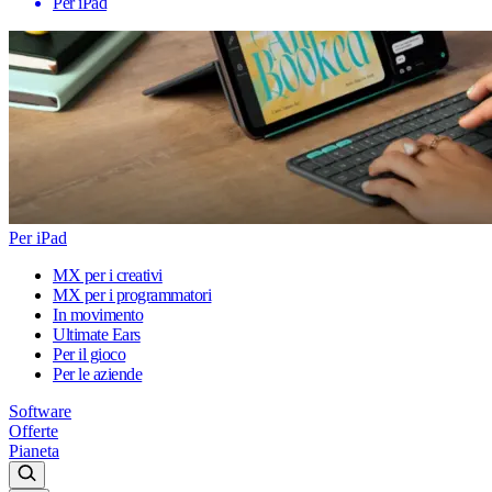
Per iPad
Per iPad
MX per i creativi
MX per i programmatori
In movimento
Ultimate Ears
Per il gioco
Per le aziende
Software
Offerte
Pianeta