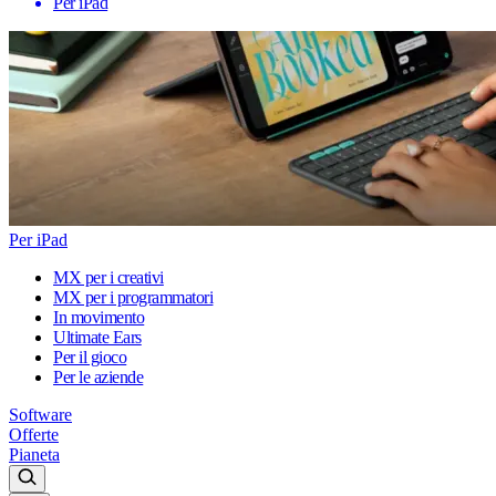
Per iPad
Per iPad
MX per i creativi
MX per i programmatori
In movimento
Ultimate Ears
Per il gioco
Per le aziende
Software
Offerte
Pianeta