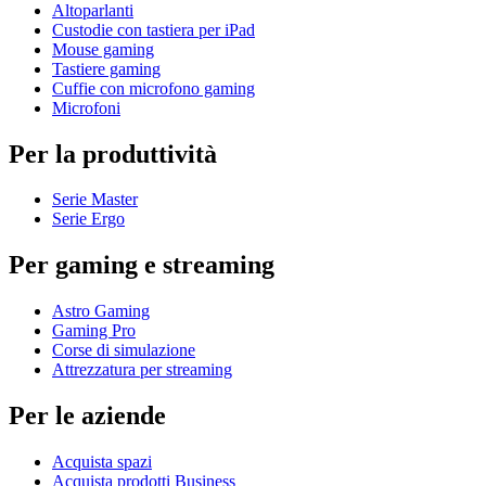
Altoparlanti
Custodie con tastiera per iPad
Mouse gaming
Tastiere gaming
Cuffie con microfono gaming
Microfoni
Per la produttività
Serie Master
Serie Ergo
Per gaming e streaming
Astro Gaming
Gaming Pro
Corse di simulazione
Attrezzatura per streaming
Per le aziende
Acquista spazi
Acquista prodotti Business