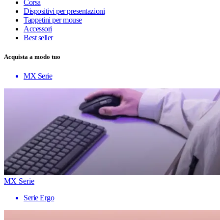
Corsa
Dispositivi per presentazioni
Tappetini per mouse
Accessori
Best seller
Acquista a modo tuo
MX Serie
MX Serie
Serie Ergo