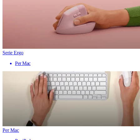
Serie Ergo
Per Mac
Per Mac