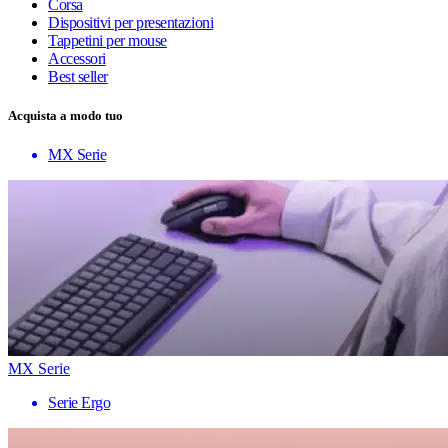
Corsa
Dispositivi per presentazioni
Tappetini per mouse
Accessori
Best seller
Acquista a modo tuo
MX Serie
MX Serie
Serie Ergo