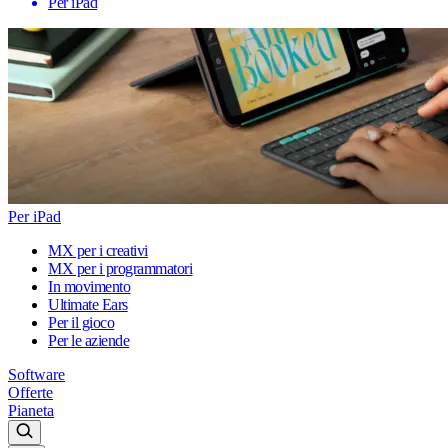
Per iPad
Per iPad
MX per i creativi
MX per i programmatori
In movimento
Ultimate Ears
Per il gioco
Per le aziende
Software
Offerte
Pianeta