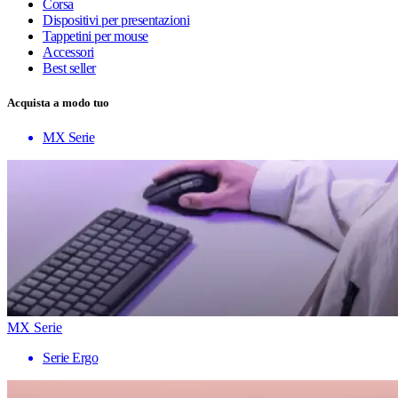
Corsa
Dispositivi per presentazioni
Tappetini per mouse
Accessori
Best seller
Acquista a modo tuo
MX Serie
MX Serie
Serie Ergo