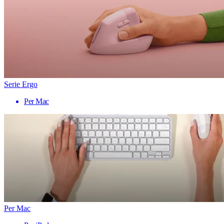
Serie Ergo
Per Mac
Per Mac