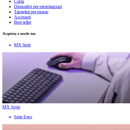
Corsa
Dispositivi per presentazioni
Tappetini per mouse
Accessori
Best seller
Acquista a modo tuo
MX Serie
MX Serie
Serie Ergo