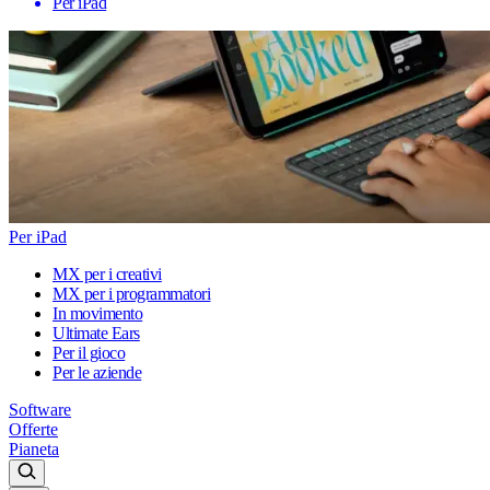
Per iPad
Per iPad
MX per i creativi
MX per i programmatori
In movimento
Ultimate Ears
Per il gioco
Per le aziende
Software
Offerte
Pianeta