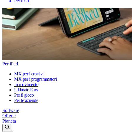
Per iPad
Per iPad
MX per i creativi
MX per i programmatori
In movimento
Ultimate Ears
Per il gioco
Per le aziende
Software
Offerte
Pianeta