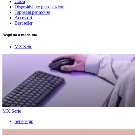
Corsa
Dispositivi per presentazioni
Tappetini per mouse
Accessori
Best seller
Acquista a modo tuo
MX Serie
MX Serie
Serie Ergo