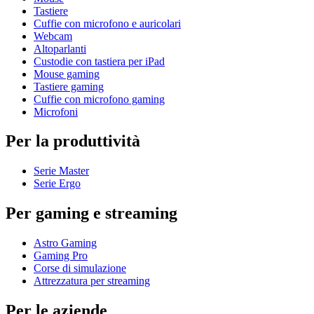
Tastiere
Cuffie con microfono e auricolari
Webcam
Altoparlanti
Custodie con tastiera per iPad
Mouse gaming
Tastiere gaming
Cuffie con microfono gaming
Microfoni
Per la produttività
Serie Master
Serie Ergo
Per gaming e streaming
Astro Gaming
Gaming Pro
Corse di simulazione
Attrezzatura per streaming
Per le aziende