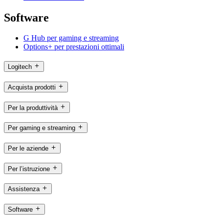
Software
G Hub per gaming e streaming
Options+ per prestazioni ottimali
Logitech
Acquista prodotti
Per la produttività
Per gaming e streaming
Per le aziende
Per l’istruzione
Assistenza
Software