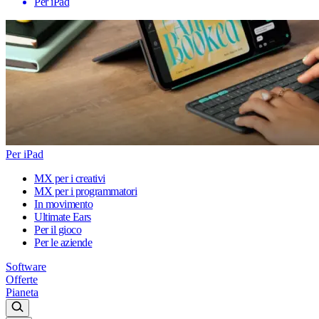
Per iPad
Per iPad
MX per i creativi
MX per i programmatori
In movimento
Ultimate Ears
Per il gioco
Per le aziende
Software
Offerte
Pianeta