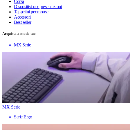
Corsa
Dispositivi per presentazioni
Tappetini per mouse
Accessori
Best seller
Acquista a modo tuo
MX Serie
MX Serie
Serie Ergo