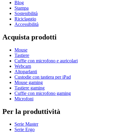
Blog
Stampa
Sostenibilità
Riciclaggio
Accessibilità
Acquista prodotti
Mouse
Tastiere
Cuffie con microfono e auricolari
Webcam
Altoparlanti
Custodie con tastiera per iPad
Mouse gaming
Tastiere gaming
Cuffie con microfono gaming
Microfoni
Per la produttività
Serie Master
Serie Ergo