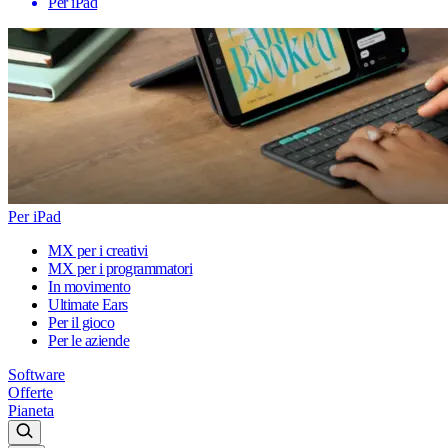
Per iPad
Per iPad
MX per i creativi
MX per i programmatori
In movimento
Ultimate Ears
Per il gioco
Per le aziende
Software
Offerte
Pianeta