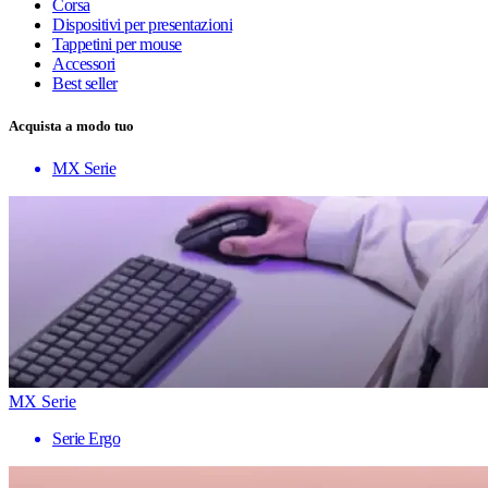
Corsa
Dispositivi per presentazioni
Tappetini per mouse
Accessori
Best seller
Acquista a modo tuo
MX Serie
MX Serie
Serie Ergo