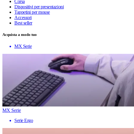
Corsa
Dispositivi per presentazioni
Tappetini per mouse
Accessori
Best seller
Acquista a modo tuo
MX Serie
MX Serie
Serie Ergo