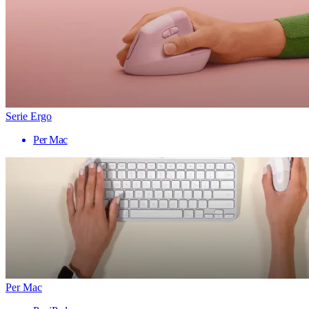
Serie Ergo
Per Mac
Per Mac