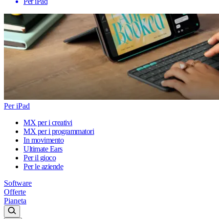
Per iPad
Per iPad
MX per i creativi
MX per i programmatori
In movimento
Ultimate Ears
Per il gioco
Per le aziende
Software
Offerte
Pianeta