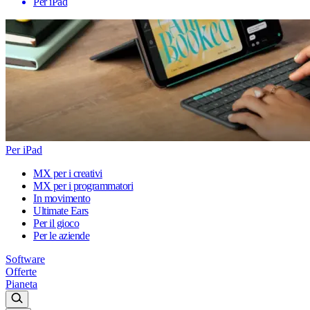
Per iPad
Per iPad
MX per i creativi
MX per i programmatori
In movimento
Ultimate Ears
Per il gioco
Per le aziende
Software
Offerte
Pianeta