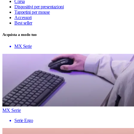
Corsa
Dispositivi per presentazioni
Tappetini per mouse
Accessori
Best seller
Acquista a modo tuo
MX Serie
MX Serie
Serie Ergo