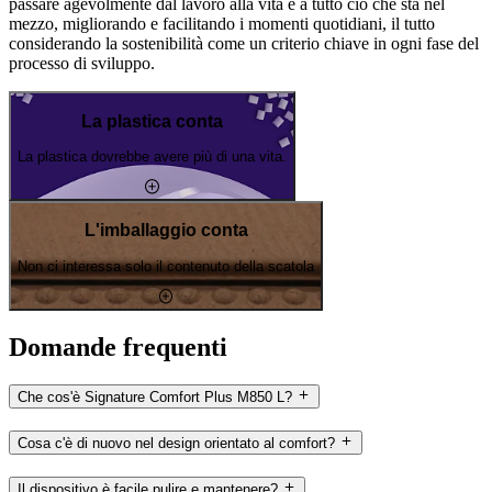
passare agevolmente dal lavoro alla vita e a tutto ciò che sta nel
mezzo, migliorando e facilitando i momenti quotidiani, il tutto
considerando la sostenibilità come un criterio chiave in ogni fase del
processo di sviluppo.
La plastica conta
La plastica dovrebbe avere più di una vita.
L'imballaggio conta
Non ci interessa solo il contenuto della scatola
Domande frequenti
Che cos'è Signature Comfort Plus M850 L?
Cosa c'è di nuovo nel design orientato al comfort?
Il dispositivo è facile pulire e mantenere?