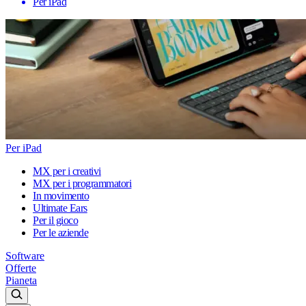
Per iPad
Per iPad
MX per i creativi
MX per i programmatori
In movimento
Ultimate Ears
Per il gioco
Per le aziende
Software
Offerte
Pianeta