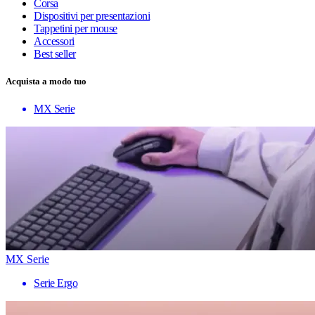
Corsa
Dispositivi per presentazioni
Tappetini per mouse
Accessori
Best seller
Acquista a modo tuo
MX Serie
MX Serie
Serie Ergo