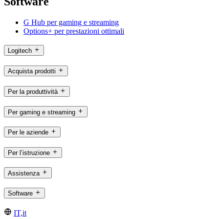
Software
G Hub per gaming e streaming
Options+ per prestazioni ottimali
Logitech
Acquista prodotti
Per la produttività
Per gaming e streaming
Per le aziende
Per l’istruzione
Assistenza
Software
IT,it