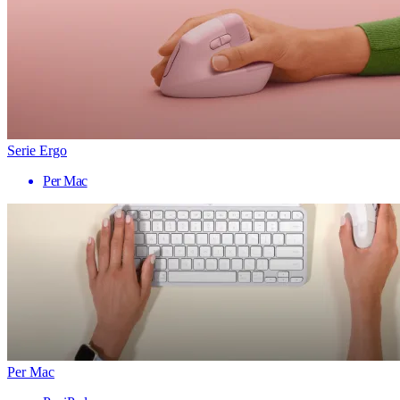
Serie Ergo
Per Mac
Per Mac