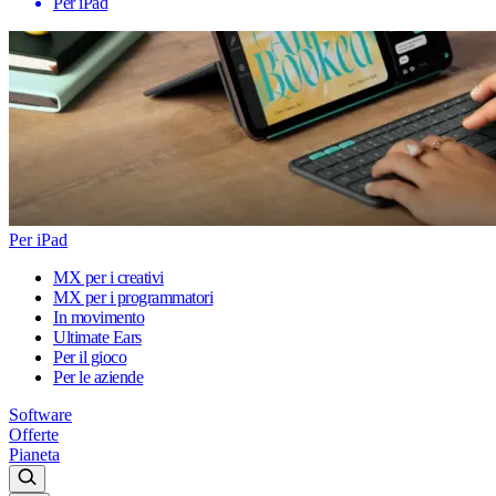
Per iPad
Per iPad
MX per i creativi
MX per i programmatori
In movimento
Ultimate Ears
Per il gioco
Per le aziende
Software
Offerte
Pianeta