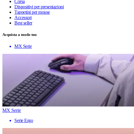
Corsa
Dispositivi per presentazioni
Tappetini per mouse
Accessori
Best seller
Acquista a modo tuo
MX Serie
MX Serie
Serie Ergo