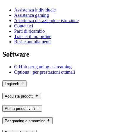
Assistenza individuale
Assistenza gaming
Assistenza per aziende e istruzione
Contattaci
Parti di ricambio
Traccia il tuo ordine
Resi e annullamenti
Software
G Hub per gaming e streaming
Options+ per prestazioni ottimali
Logitech
Acquista prodotti
Per la produttività
Per gaming e streaming