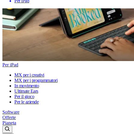
Per iPad
Per iPad
MX per i creativi
MX per i programmatori
In movimento
Ultimate Ears
Per il gioco
Per le aziende
Software
Offerte
Pianeta