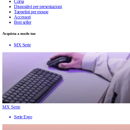
Corsa
Dispositivi per presentazioni
Tappetini per mouse
Accessori
Best seller
Acquista a modo tuo
MX Serie
MX Serie
Serie Ergo