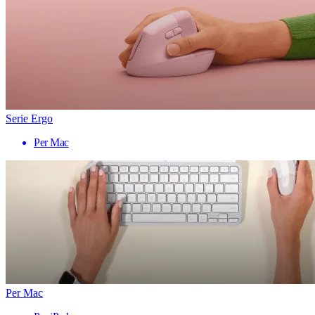
Serie Ergo
Per Mac
Per Mac