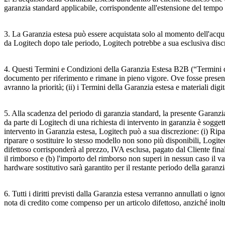
garanzia standard applicabile, corrispondente all'estensione del tempo
3. La Garanzia estesa può essere acquistata solo al momento dell'acqui
da Logitech dopo tale periodo, Logitech potrebbe a sua esclusiva discr
4. Questi Termini e Condizioni della Garanzia Estesa B2B (“Termini d
documento per riferimento e rimane in pieno vigore. Ove fosse presente 
avranno la priorità; (ii) i Termini della Garanzia estesa e materiali digi
5. Alla scadenza del periodo di garanzia standard, la presente Garanzi
da parte di Logitech di una richiesta di intervento in garanzia è sogget
intervento in Garanzia estesa, Logitech può a sua discrezione: (i) Ripa
riparare o sostituire lo stesso modello non sono più disponibili, Logite
difettoso corrisponderà al prezzo, IVA esclusa, pagato dal Cliente final
il rimborso e (b) l'importo del rimborso non superi in nessun caso il v
hardware sostitutivo sarà garantito per il restante periodo della garanz
6. Tutti i diritti previsti dalla Garanzia estesa verranno annullati o ign
nota di credito come compenso per un articolo difettoso, anziché inoltr