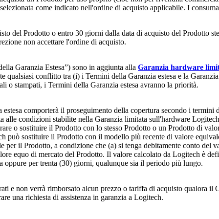
 selezionata come indicato nell'ordine di acquisto applicabile. I consuma
sto del Prodotto o entro 30 giorni dalla data di acquisto del Prodotto st
ezione non accettare l'ordine di acquisto.
ella Garanzia Estesa”) sono in aggiunta alla
Garanzia hardware limit
qualsiasi conflitto tra (i) i Termini della Garanzia estesa e la Garanzia
tali o stampati, i Termini della Garanzia estesa avranno la priorità.
a estesa comporterà il proseguimento della copertura secondo i termini de
ta alle condizioni stabilite nella Garanzia limitata sull'hardware Logite
rare o sostituire il Prodotto con lo stesso Prodotto o un Prodotto di val
ch può sostituire il Prodotto con il modello più recente di valore equiva
e per il Prodotto, a condizione che (a) si tenga debitamente conto del val
alore equo di mercato del Prodotto. Il valore calcolato da Logitech è defi
ia oppure per trenta (30) giorni, qualunque sia il periodo più lungo.
orati e non verrà rimborsato alcun prezzo o tariffa di acquisto qualora il C
are una richiesta di assistenza in garanzia a Logitech.