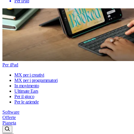
Per iPad
Per iPad
MX per i creativi
MX per i programmatori
In movimento
Ultimate Ears
Per il gioco
Per le aziende
Software
Offerte
Pianeta