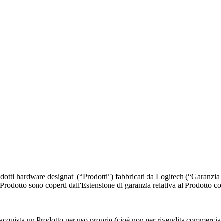
odotti hardware designati (“Prodotti”) fabbricati da Logitech (“Garanzia
Prodotto sono coperti dall'Estensione di garanzia relativa al Prodotto c
e acquista un Prodotto per uso proprio (cioè non per rivendita commercial