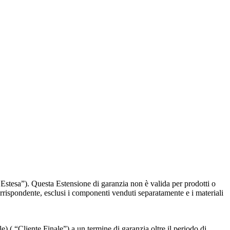
Estesa”). Questa Estensione di garanzia non è valida per prodotti o
orrispondente, esclusi i componenti venduti separatamente e i materiali
e) ( “Cliente
Finale”) a un termine di garanzia oltre il periodo di