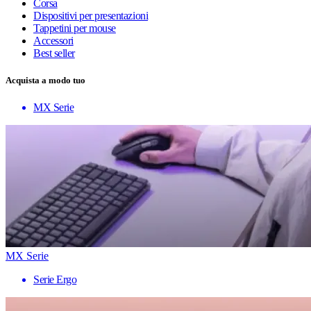
Corsa
Dispositivi per presentazioni
Tappetini per mouse
Accessori
Best seller
Acquista a modo tuo
MX Serie
MX Serie
Serie Ergo