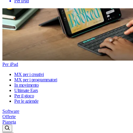
Per iPad
Per iPad
MX per i creativi
MX per i programmatori
In movimento
Ultimate Ears
Per il gioco
Per le aziende
Software
Offerte
Pianeta