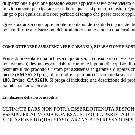
di spedizione e gestione
possono
essere applicate salvo dove vietato d
funzionamento per riparare o sostituire qualsiasi prodotto Custom. Quals
lungo o per qualsiasi ulteriore periodo di tempo che possa essere applic
Questa garanzia non copre problemi o danni derivanti da (1) incidente
non conforme alle istruzioni del prodotto o connessione a una fornitur
COME OTTENERE ASSISTENZA PER GARANZIA, RIPARAZIONE E SOS
Prima di presentare una richiesta di garanzia, ti consigliamo di visitar
non garanzia) devono essere elaborate tramite il punto di acquisto. Il 
restituire il tuo prodotto Custom per assistenza in garanzia o riparazi
merce (RMA#). Si prega di restituire il prodotto Custom nella sua con
180, Irvine, CA 92618
. Si prega di includere una descrizione del prob
tramite trasporto terrestre.
Limitazione della responsabilità
ULTIMATE EARS NON POTRÀ ESSERE RITENUTA RESPONSA
ESEMPLIFICATIVO MA NON ESAUSTIVO, LA PERDITA DI 
VIOLAZIONE DI QUALSIASI GARANZIA ESPRESSA O IMPL