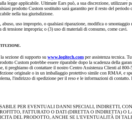
alla legge applicabile. Ultimate Ears può, a sua discrezione, utilizzare 
iasi prodotto Custom sostituito sarà garantito per il resto del periodo d
abile nella tua giurisdizione.
, abuso, uso improprio, o qualsiasi riparazione, modifica o smontaggio 
a di tensione impropria; o (3) uso di materiali di consumo, come cavi.
TITUZIONE.
e la sezione di supporto su
www.logitech.com
per assistenza tecnica. Tut
prodotto Custom potrebbe essere riparabile dopo la scadenza della garanzi
one, ti preghiamo di contattare il nostro Centro Assistenza Clienti al 80
fezione originale o in un imballaggio protettivo simile con RMA#, e spe
lema, l'indirizzo di spedizione per il reso e le informazioni di contatto. 
BILE PER EVENTUALI DANNI SPECIALI, INDIRETTI, CONS
PROFITTO, FATTURATO O DATI (DIRETTA O INDIRETTA) O
ICITA DEL PRODOTTO, ANCHE SE L'EVENTUALITÀ DI TAL