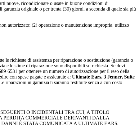
parti nuove, ricondizionate o usate in buone condizioni di
i garanzia originale o per trenta (30) giorni, a seconda di quale sia più
non autorizzato; (2) operazione o manutenzione impropria, utilizzo
te le richieste di assistenza per riparazione o sostituzione (garanzia o
a e le stime di riparazione sono disponibili su richiesta. Se devi
0-589-6531 per ottenere un numero di autorizzazione per il reso della
dire con spese pagate e assicurate a:
Ultimate Ears, 3 Jenner, Suite
Le riparazioni in garanzia ti saranno restituite senza alcun costo
EGUENTI O INCIDENTALI TRA CUI, A TITOLO
 LA PERDITA COMMERCIALE DERIVANTI DALLA
I DANNI È STATA COMUNICATA A ULTIMATE EARS.