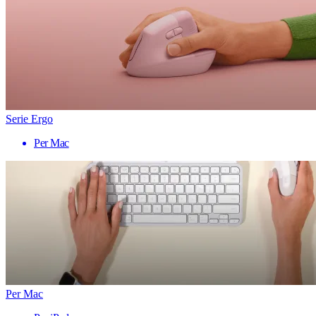
Serie Ergo
Per Mac
Per Mac