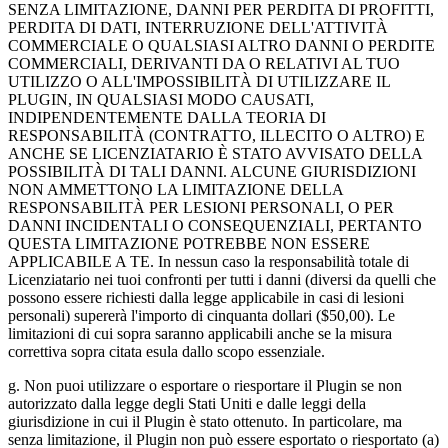
SENZA LIMITAZIONE, DANNI PER PERDITA DI PROFITTI,
PERDITA DI DATI, INTERRUZIONE DELL'ATTIVITÀ
COMMERCIALE O QUALSIASI ALTRO DANNI O PERDITE
COMMERCIALI, DERIVANTI DA O RELATIVI AL TUO
UTILIZZO O ALL'IMPOSSIBILITÀ DI UTILIZZARE IL
PLUGIN, IN QUALSIASI MODO CAUSATI,
INDIPENDENTEMENTE DALLA TEORIA DI
RESPONSABILITÀ (CONTRATTO, ILLECITO O ALTRO) E
ANCHE SE LICENZIATARIO È STATO AVVISATO DELLA
POSSIBILITÀ DI TALI DANNI. ALCUNE GIURISDIZIONI
NON AMMETTONO LA LIMITAZIONE DELLA
RESPONSABILITÀ PER LESIONI PERSONALI, O PER
DANNI INCIDENTALI O CONSEQUENZIALI, PERTANTO
QUESTA LIMITAZIONE POTREBBE NON ESSERE
APPLICABILE A TE. In nessun caso la responsabilità totale di
Licenziatario nei tuoi confronti per tutti i danni (diversi da quelli che
possono essere richiesti dalla legge applicabile in casi di lesioni
personali) supererà l'importo di cinquanta dollari ($50,00). Le
limitazioni di cui sopra saranno applicabili anche se la misura
correttiva sopra citata esula dallo scopo essenziale.
g. Non puoi utilizzare o esportare o riesportare il Plugin se non
autorizzato dalla legge degli Stati Uniti e dalle leggi della
giurisdizione in cui il Plugin è stato ottenuto. In particolare, ma
senza limitazione, il Plugin non può essere esportato o riesportato (a)