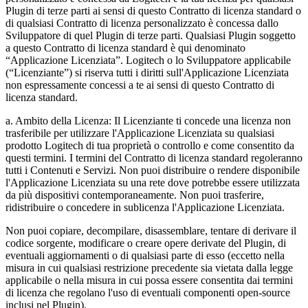
Plugin di terze parti ai sensi di questo Contratto di licenza standard o
di qualsiasi Contratto di licenza personalizzato è concessa dallo
Sviluppatore di quel Plugin di terze parti. Qualsiasi Plugin soggetto
a questo Contratto di licenza standard è qui denominato
“Applicazione Licenziata”. Logitech o lo Sviluppatore applicabile
(“Licenziante”) si riserva tutti i diritti sull'Applicazione Licenziata
non espressamente concessi a te ai sensi di questo Contratto di
licenza standard.
a. Ambito della Licenza: Il Licenziante ti concede una licenza non
trasferibile per utilizzare l'Applicazione Licenziata su qualsiasi
prodotto Logitech di tua proprietà o controllo e come consentito da
questi termini. I termini del Contratto di licenza standard regoleranno
tutti i Contenuti e Servizi. Non puoi distribuire o rendere disponibile
l'Applicazione Licenziata su una rete dove potrebbe essere utilizzata
da più dispositivi contemporaneamente. Non puoi trasferire,
ridistribuire o concedere in sublicenza l'Applicazione Licenziata.
Non puoi copiare, decompilare, disassemblare, tentare di derivare il
codice sorgente, modificare o creare opere derivate del Plugin, di
eventuali aggiornamenti o di qualsiasi parte di esso (eccetto nella
misura in cui qualsiasi restrizione precedente sia vietata dalla legge
applicabile o nella misura in cui possa essere consentita dai termini
di licenza che regolano l'uso di eventuali componenti open-source
inclusi nel Plugin).