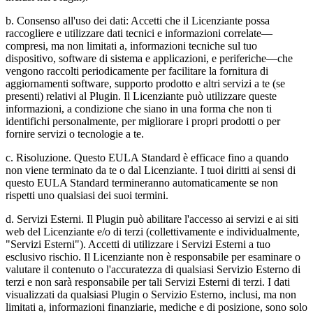
b. Consenso all'uso dei dati: Accetti che il Licenziante possa
raccogliere e utilizzare dati tecnici e informazioni correlate—
compresi, ma non limitati a, informazioni tecniche sul tuo
dispositivo, software di sistema e applicazioni, e periferiche—che
vengono raccolti periodicamente per facilitare la fornitura di
aggiornamenti software, supporto prodotto e altri servizi a te (se
presenti) relativi al Plugin. Il Licenziante può utilizzare queste
informazioni, a condizione che siano in una forma che non ti
identifichi personalmente, per migliorare i propri prodotti o per
fornire servizi o tecnologie a te.
c. Risoluzione. Questo EULA Standard è efficace fino a quando
non viene terminato da te o dal Licenziante. I tuoi diritti ai sensi di
questo EULA Standard termineranno automaticamente se non
rispetti uno qualsiasi dei suoi termini.
d. Servizi Esterni. Il Plugin può abilitare l'accesso ai servizi e ai siti
web del Licenziante e/o di terzi (collettivamente e individualmente,
"Servizi Esterni"). Accetti di utilizzare i Servizi Esterni a tuo
esclusivo rischio. Il Licenziante non è responsabile per esaminare o
valutare il contenuto o l'accuratezza di qualsiasi Servizio Esterno di
terzi e non sarà responsabile per tali Servizi Esterni di terzi. I dati
visualizzati da qualsiasi Plugin o Servizio Esterno, inclusi, ma non
limitati a, informazioni finanziarie, mediche e di posizione, sono solo