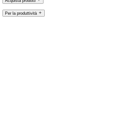
Acquista prodotti
Per la produttività
Per gaming e streaming
Per le aziende
Per l’istruzione
Assistenza
Software
IT,it
©2026 Logitech. Tutti i diritti riservati
Termini di servizio
Informativa sulla privacy
Impostazioni cookie
Mappa del sito
Logitech