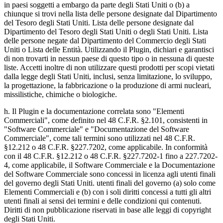
in paesi soggetti a embargo da parte degli Stati Uniti o (b) a
chiunque si trovi nella lista delle persone designate dal Dipartimento
del Tesoro degli Stati Uniti. Lista delle persone designate dal
Dipartimento del Tesoro degli Stati Uniti o degli Stati Uniti. Lista
delle persone negate dal Dipartimento del Commercio degli Stati
Uniti o Lista delle Entità. Utilizzando il Plugin, dichiari e garantisci
di non trovarti in nessun paese di questo tipo o in nessuna di queste
liste. Accetti inoltre di non utilizzare questi prodotti per scopi vietati
dalla legge degli Stati Uniti, inclusi, senza limitazione, lo sviluppo,
la progettazione, la fabbricazione o la produzione di armi nucleari,
missilistiche, chimiche o biologiche.
h. Il Plugin e la documentazione correlata sono "Elementi
Commerciali", come definito nel 48 C.F.R. §2.101, consistenti in
"Software Commerciale" e "Documentazione del Software
Commerciale", come tali termini sono utilizzati nel 48 C.F.R.
§12.212 o 48 C.F.R. §227.7202, come applicabile. In conformità
con il 48 C.F.R. §12.212 o 48 C.F.R. §227.7202-1 fino a 227.7202-
4, come applicabile, il Software Commerciale e la Documentazione
del Software Commerciale sono concessi in licenza agli utenti finali
del governo degli Stati Uniti. utenti finali del governo (a) solo come
Elementi Commerciali e (b) con i soli diritti concessi a tutti gli altri
utenti finali ai sensi dei termini e delle condizioni qui contenuti.
Diritti di non pubblicazione riservati in base alle leggi di copyright
degli Stati Uniti.