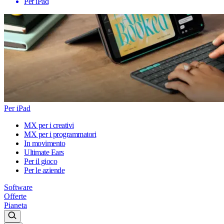
Per iPad
Per iPad
MX per i creativi
MX per i programmatori
In movimento
Ultimate Ears
Per il gioco
Per le aziende
Software
Offerte
Pianeta