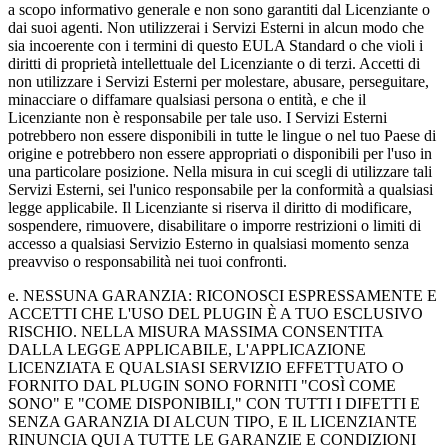
a scopo informativo generale e non sono garantiti dal Licenziante o
dai suoi agenti. Non utilizzerai i Servizi Esterni in alcun modo che
sia incoerente con i termini di questo EULA Standard o che violi i
diritti di proprietà intellettuale del Licenziante o di terzi. Accetti di
non utilizzare i Servizi Esterni per molestare, abusare, perseguitare,
minacciare o diffamare qualsiasi persona o entità, e che il
Licenziante non è responsabile per tale uso. I Servizi Esterni
potrebbero non essere disponibili in tutte le lingue o nel tuo Paese di
origine e potrebbero non essere appropriati o disponibili per l'uso in
una particolare posizione. Nella misura in cui scegli di utilizzare tali
Servizi Esterni, sei l'unico responsabile per la conformità a qualsiasi
legge applicabile. Il Licenziante si riserva il diritto di modificare,
sospendere, rimuovere, disabilitare o imporre restrizioni o limiti di
accesso a qualsiasi Servizio Esterno in qualsiasi momento senza
preavviso o responsabilità nei tuoi confronti.
e. NESSUNA GARANZIA: RICONOSCI ESPRESSAMENTE E
ACCETTI CHE L'USO DEL PLUGIN È A TUO ESCLUSIVO
RISCHIO. NELLA MISURA MASSIMA CONSENTITA
DALLA LEGGE APPLICABILE, L'APPLICAZIONE
LICENZIATA E QUALSIASI SERVIZIO EFFETTUATO O
FORNITO DAL PLUGIN SONO FORNITI "COSÌ COME
SONO" E "COME DISPONIBILI," CON TUTTI I DIFETTI E
SENZA GARANZIA DI ALCUN TIPO, E IL LICENZIANTE
RINUNCIA QUI A TUTTE LE GARANZIE E CONDIZIONI