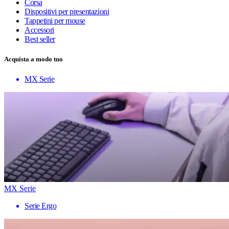
Corsa
Dispositivi per presentazioni
Tappetini per mouse
Accessori
Best seller
Acquista a modo tuo
MX Serie
MX Serie
Serie Ergo