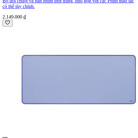
Bộ đôi chuột và bàn phím thời trang, nhỏ gọn với các Phím thao tác
có thể tùy chỉnh.
2.149.000 ₫