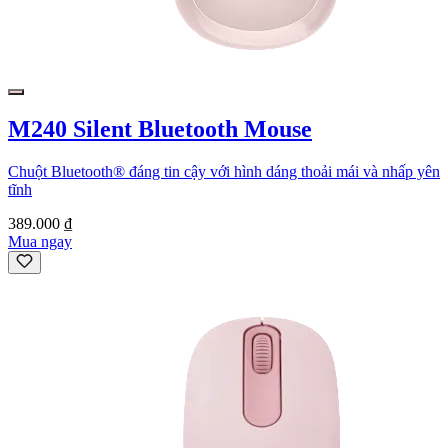
M240 Silent Bluetooth Mouse
Chuột Bluetooth® đáng tin cậy với hình dáng thoải mái và nhấp yên
tĩnh
389.000 ₫
Mua ngay