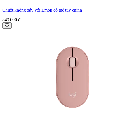
Chuột không dây với Emoji có thể tùy chỉnh
849.000 ₫