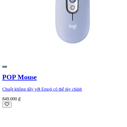
POP Mouse
Chuột không dây với Emoji có thể tùy chỉnh
849.000 ₫