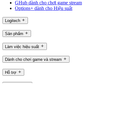
GHub dành cho chơi game stream
Options+ dành cho Hiệu suất
Logitech
Sản phẩm
Làm việc hiệu suất
Dành cho chơi game và stream
Hỗ trợ
Phần mềm
VN,vi
©2026 Logitech. Bảo lưu mọi quyền
Điều khoản sử dụng
Chính sách quyền riêng tư
Cài đặt cookie
Sơ đồ
Logitech