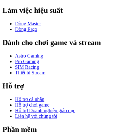
Làm việc hiệu suất
Dòng Master
Dòng Ergo
Dành cho chơi game và stream
Astro Gaming
Pro Gaming
SIM Racing
Thiết bị Stream
Hỗ trợ
Hỗ trợ cá nhân
Hỗ trợ chơi game
Hỗ trợ Doanh nghiệp giáo dục
Liên hệ với chúng tôi
Phần mềm