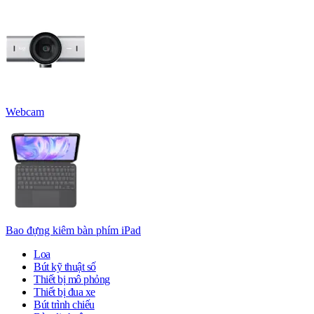
Webcam
Bao đựng kiêm bàn phím iPad
Loa
Bút kỹ thuật số
Thiết bị mô phỏng
Thiết bị đua xe
Bút trình chiếu