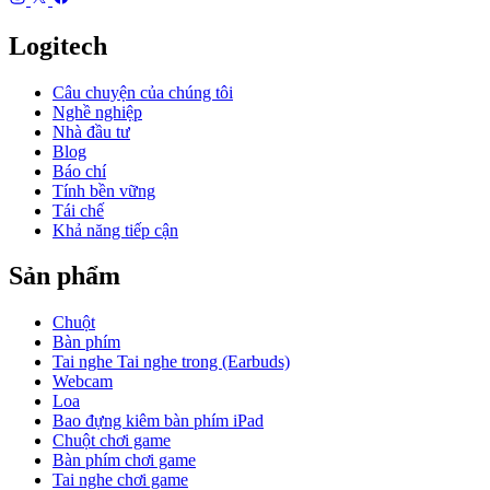
Logitech
Câu chuyện của chúng tôi
Nghề nghiệp
Nhà đầu tư
Blog
Báo chí
Tính bền vững
Tái chế
Khả năng tiếp cận
Sản phẩm
Chuột
Bàn phím
Tai nghe Tai nghe trong (Earbuds)
Webcam
Loa
Bao đựng kiêm bàn phím iPad
Chuột chơi game
Bàn phím chơi game
Tai nghe chơi game