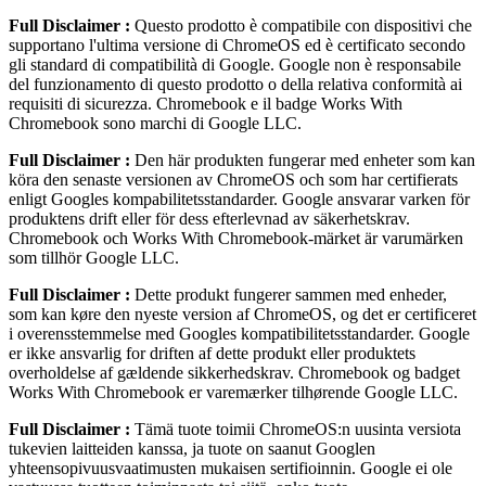
Full Disclaimer :
Questo prodotto è compatibile con dispositivi che
supportano l'ultima versione di ChromeOS ed è certificato secondo
gli standard di compatibilità di Google. Google non è responsabile
del funzionamento di questo prodotto o della relativa conformità ai
requisiti di sicurezza. Chromebook e il badge Works With
Chromebook sono marchi di Google LLC.
Full Disclaimer :
Den här produkten fungerar med enheter som kan
köra den senaste versionen av ChromeOS och som har certifierats
enligt Googles kompabilitetsstandarder. Google ansvarar varken för
produktens drift eller för dess efterlevnad av säkerhetskrav.
Chromebook och Works With Chromebook-märket är varumärken
som tillhör Google LLC.
Full Disclaimer :
Dette produkt fungerer sammen med enheder,
som kan køre den nyeste version af ChromeOS, og det er certificeret
i overensstemmelse med Googles kompatibilitetsstandarder. Google
er ikke ansvarlig for driften af dette produkt eller produktets
overholdelse af gældende sikkerhedskrav. Chromebook og badget
Works With Chromebook er varemærker tilhørende Google LLC.
Full Disclaimer :
Tämä tuote toimii ChromeOS:n uusinta versiota
tukevien laitteiden kanssa, ja tuote on saanut Googlen
yhteensopivuusvaatimusten mukaisen sertifioinnin. Google ei ole