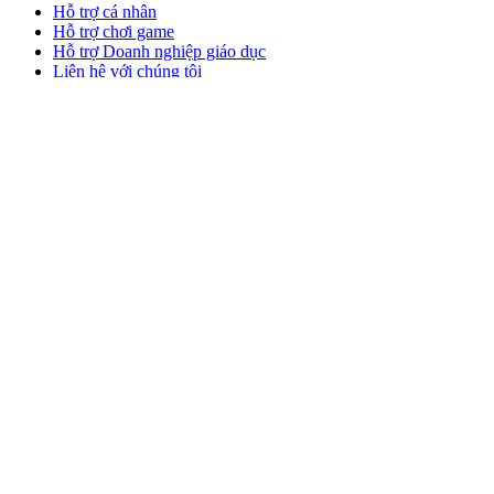
Hỗ trợ cá nhân
Hỗ trợ chơi game
Hỗ trợ Doanh nghiệp giáo dục
Liên hệ với chúng tôi
Phần mềm
GHub dành cho chơi game stream
Options+ dành cho Hiệu suất
Logitech
Sản phẩm
Làm việc hiệu suất
Dành cho chơi game và stream
Hỗ trợ
Phần mềm