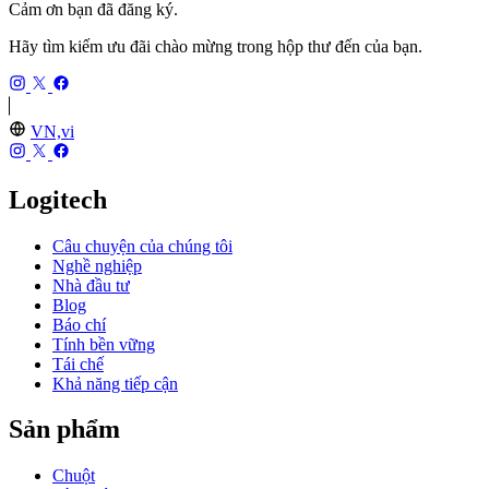
Cảm ơn bạn đã đăng ký.
Hãy tìm kiếm ưu đãi chào mừng trong hộp thư đến của bạn.
VN,vi
Logitech
Câu chuyện của chúng tôi
Nghề nghiệp
Nhà đầu tư
Blog
Báo chí
Tính bền vững
Tái chế
Khả năng tiếp cận
Sản phẩm
Chuột