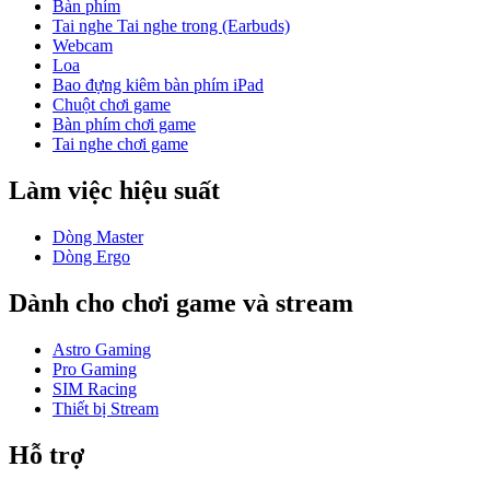
Bàn phím
Tai nghe Tai nghe trong (Earbuds)
Webcam
Loa
Bao đựng kiêm bàn phím iPad
Chuột chơi game
Bàn phím chơi game
Tai nghe chơi game
Làm việc hiệu suất
Dòng Master
Dòng Ergo
Dành cho chơi game và stream
Astro Gaming
Pro Gaming
SIM Racing
Thiết bị Stream
Hỗ trợ