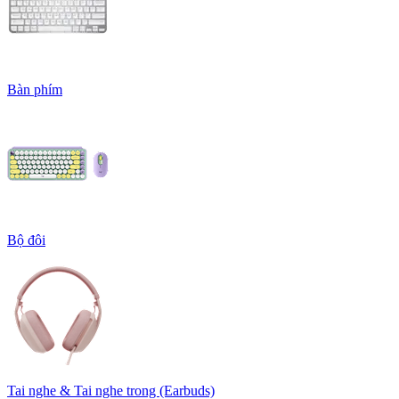
Bàn phím
Bộ đôi
Tai nghe & Tai nghe trong (Earbuds)