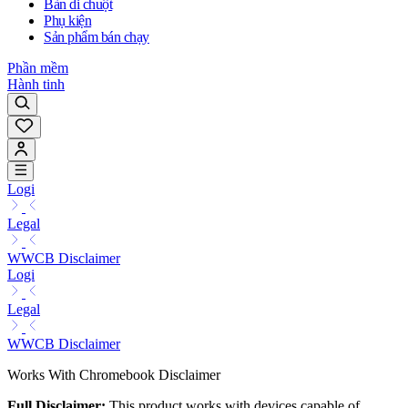
Bàn di chuột
Phụ kiện
Sản phẩm bán chạy
Phần mềm
Hành tinh
Logi
Legal
WWCB Disclaimer
Logi
Legal
WWCB Disclaimer
Works With Chromebook Disclaimer
Full Disclaimer:
This product works with devices capable of