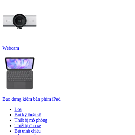
Webcam
Bao đựng kiêm bàn phím iPad
Loa
Bút kỹ thuật số
Thiết bị mô phỏng
Thiết bị đua xe
Bút trình chiếu