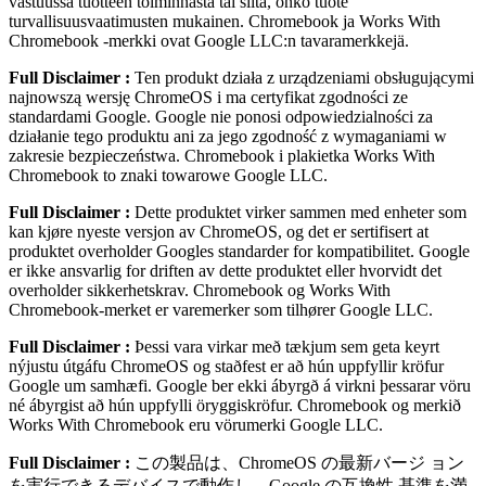
vastuussa tuotteen toiminnasta tai siitä, onko tuote
turvallisuusvaatimusten mukainen. Chromebook ja Works With
Chromebook ‑merkki ovat Google LLC:n tavaramerkkejä.
Full Disclaimer :
Ten produkt działa z urządzeniami obsługującymi
najnowszą wersję ChromeOS i ma certyfikat zgodności ze
standardami Google. Google nie ponosi odpowiedzialności za
działanie tego produktu ani za jego zgodność z wymaganiami w
zakresie bezpieczeństwa. Chromebook i plakietka Works With
Chromebook to znaki towarowe Google LLC.
Full Disclaimer :
Dette produktet virker sammen med enheter som
kan kjøre nyeste versjon av ChromeOS, og det er sertifisert at
produktet overholder Googles standarder for kompatibilitet. Google
er ikke ansvarlig for driften av dette produktet eller hvorvidt det
overholder sikkerhetskrav. Chromebook og Works With
Chromebook-merket er varemerker som tilhører Google LLC.
Full Disclaimer :
Þessi vara virkar með tækjum sem geta keyrt
nýjustu útgáfu ChromeOS og staðfest er að hún uppfyllir kröfur
Google um samhæfi. Google ber ekki ábyrgð á virkni þessarar vöru
né ábyrgist að hún uppfylli öryggiskröfur. Chromebook og merkið
Works With Chromebook eru vörumerki Google LLC.
Full Disclaimer :
この製品は、ChromeOS の最新バージ ョン
を実⾏できるデバイスで動作し、Google の互換性 基準を満