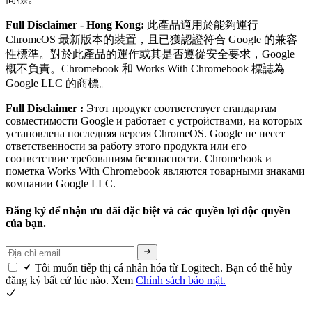
Full Disclaimer - Hong Kong:
此產品適用於能夠運行
ChromeOS 最新版本的裝置，且已獲認證符合 Google 的兼容
性標準。對於此產品的運作或其是否遵從安全要求，Google
概不負責。Chromebook 和 Works With Chromebook 標誌為
Google LLC 的商標。
Full Disclaimer :
Этот продукт соответствует стандартам
совместимости Google и работает с устройствами, на которых
установлена последняя версия ChromeOS. Google не несет
ответственности за работу этого продукта или его
соответствие требованиям безопасности. Chromebook и
пометка Works With Chromebook являются товарными знаками
компании Google LLC.
Đăng ký để nhận ưu đãi đặc biệt và các quyền lợi độc quyền
của bạn.
Tôi muốn tiếp thị cá nhân hóa từ Logitech. Bạn có thể hủy
đăng ký bất cứ lúc nào. Xem
Chính sách bảo mật.