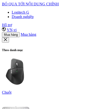
BỎ QUA TỚI NỘI DUNG CHÍNH
Logitech G
Doanh nghiệp
Hỗ trợ
VN,vi
Mua hàng
Mua hàng
Theo danh mục
Chuột