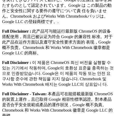
たすものとして認定されています。Google は この製品の動
作と安全性に関する要件の遵守について責 任を負いませ
ん。Chromebook およびWorks With Chromebookバッジは、
Google LLC の登録商標です。.
Full Disclaimer :
此产品可与能运⾏最新版 ChromeOS 的设备
搭配使⽤，⽽且已被认证为符合 Google 的兼容性 标准。对于
此产品在运作⽅⾯以及遵守安全性要求⽅⾯的 表现，Google
概不负责。Chromebook 和 Works With Chromebook 徽章都是
Google LLC 的商标。
Full Disclaimer :
이 제품은 ChromeOS 최신 버전을 실행할 수
있는 기기에서 작동하며, Google의 호환성 표준을 충족하는 것
으로 인증받았습니다. Google은 이 제품의 작동 또는 안전 요
구사항 준수에 관한 책임을 지지 않습니다. Chromebook 및
Works With Chromebook 배지는 Google LLC의 상표입니 다.
Full Disclaimer - Taiwan:
本產品可在能搭載最新版 ChromeOS
的裝置上運作，且已取得 Google 相容性標準認證。對本產品
是否合乎安全規範或產品的運作狀況，Google 概不負責。
Chromebook 和 Works With Chromebook 徽章是 Google LLC 的
商標。