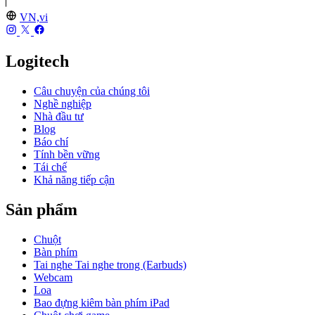
VN,vi
Logitech
Câu chuyện của chúng tôi
Nghề nghiệp
Nhà đầu tư
Blog
Báo chí
Tính bền vững
Tái chế
Khả năng tiếp cận
Sản phẩm
Chuột
Bàn phím
Tai nghe Tai nghe trong (Earbuds)
Webcam
Loa
Bao đựng kiêm bàn phím iPad