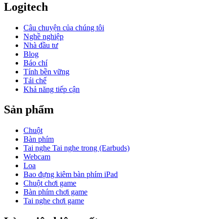
Logitech
Câu chuyện của chúng tôi
Nghề nghiệp
Nhà đầu tư
Blog
Báo chí
Tính bền vững
Tái chế
Khả năng tiếp cận
Sản phẩm
Chuột
Bàn phím
Tai nghe Tai nghe trong (Earbuds)
Webcam
Loa
Bao đựng kiêm bàn phím iPad
Chuột chơi game
Bàn phím chơi game
Tai nghe chơi game