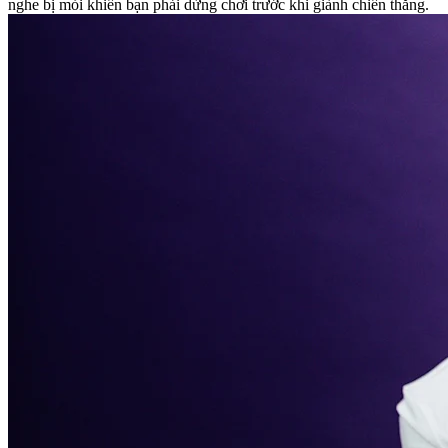
nghe bị mỏi khiến bạn phải dừng chơi trước khi giành chiến thắng.