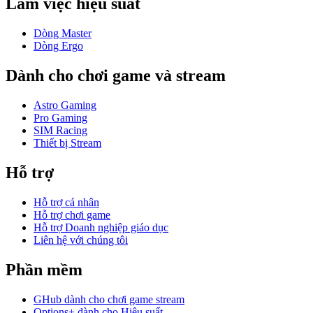
Làm việc hiệu suất
Dòng Master
Dòng Ergo
Dành cho chơi game và stream
Astro Gaming
Pro Gaming
SIM Racing
Thiết bị Stream
Hỗ trợ
Hỗ trợ cá nhân
Hỗ trợ chơi game
Hỗ trợ Doanh nghiệp giáo dục
Liên hệ với chúng tôi
Phần mềm
GHub dành cho chơi game stream
Options+ dành cho Hiệu suất