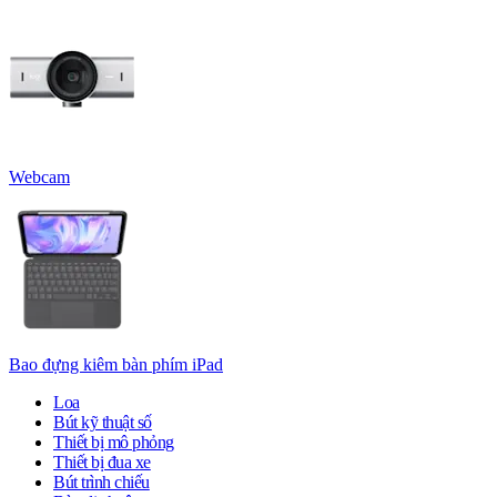
Webcam
Bao đựng kiêm bàn phím iPad
Loa
Bút kỹ thuật số
Thiết bị mô phỏng
Thiết bị đua xe
Bút trình chiếu