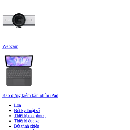
Webcam
Bao đựng kiêm bàn phím iPad
Loa
Bút kỹ thuật số
Thiết bị mô phỏng
Thiết bị đua xe
Bút trình chiếu