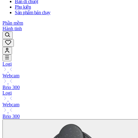
Bàn di chuột
Phụ kiện
Sản phẩm bán chạy
Phần mềm
Hành tinh
Logi
Webcam
Brio 300
Logi
Webcam
Brio 300