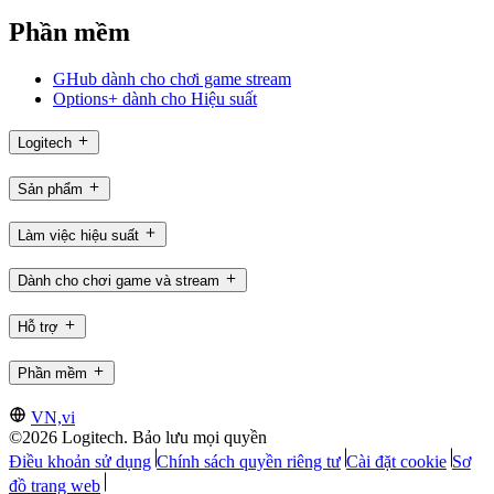
Phần mềm
GHub dành cho chơi game stream
Options+ dành cho Hiệu suất
Logitech
Sản phẩm
Làm việc hiệu suất
Dành cho chơi game và stream
Hỗ trợ
Phần mềm
VN,vi
©2026 Logitech. Bảo lưu mọi quyền
Điều khoản sử dụng
Chính sách quyền riêng tư
Cài đặt cookie
Sơ
đồ trang web