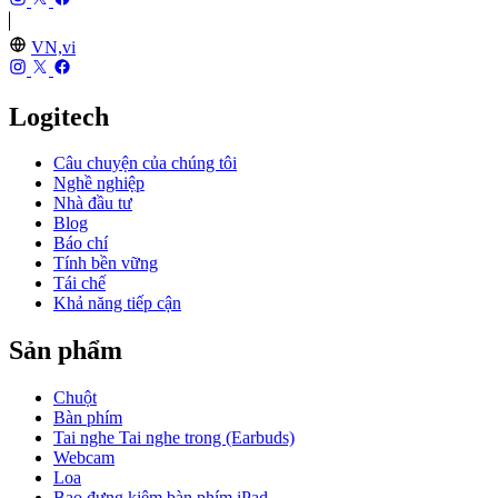
VN,vi
Logitech
Câu chuyện của chúng tôi
Nghề nghiệp
Nhà đầu tư
Blog
Báo chí
Tính bền vững
Tái chế
Khả năng tiếp cận
Sản phẩm
Chuột
Bàn phím
Tai nghe Tai nghe trong (Earbuds)
Webcam
Loa
Bao đựng kiêm bàn phím iPad