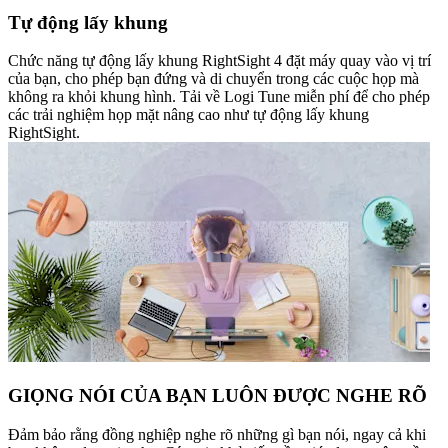
Tự động lấy khung
Chức năng tự động lấy khung RightSight 4 đặt máy quay vào vị trí
của bạn, cho phép bạn đứng và di chuyển trong các cuộc họp mà
không ra khỏi khung hình. Tải về Logi Tune miễn phí để cho phép
các trải nghiệm họp mặt nâng cao như tự động lấy khung
RightSight.
GIỌNG NÓI CỦA BẠN LUÔN ĐƯỢC NGHE RÕ
Đảm bảo rằng đồng nghiệp nghe rõ những gì bạn nói, ngay cả khi