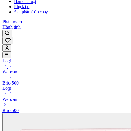
Bàn di chuột
Phụ kiện
Sản phẩm bán chạy
Phần mềm
Hành tinh
Logi
Webcam
Brio 500
Logi
Webcam
Brio 500