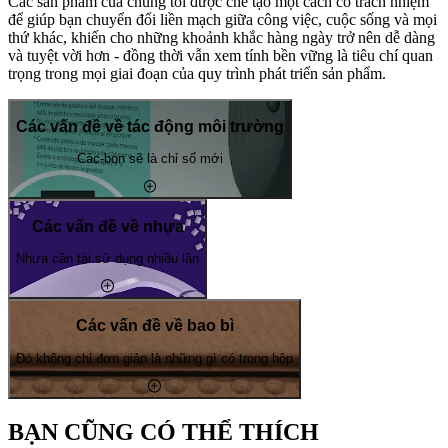
Các sản phẩm của chúng tôi được chế tạo một cách có trách nhiệm
để giúp bạn chuyển đổi liền mạch giữa công việc, cuộc sống và mọi
thứ khác, khiến cho những khoảnh khắc hàng ngày trở nên dễ dàng
và tuyệt vời hơn - đồng thời vẫn xem tính bền vững là tiêu chí quan
trọng trong mọi giai đoạn của quy trình phát triển sản phẩm.
Các vấn đề về tác động môi trường
Các-bon sẽ là chỉ số mới
Các vấn đề về nhựa
Nhựa cần tái sử dụng nhiều lần
Các vấn đề về bao bì
Đó không chỉ đơn giản là những gì có trong hộp
BẠN CŨNG CÓ THỂ THÍCH