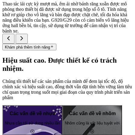
Thao tác lái cực kỳ mượt mà, êm ái nhờ bánh răng xoắn được mô
phỏng theo thiết bị đã được sử dụng trong hộp số ô tô. Tính năng
khử rơ giúp cho vô lăng và bàn đạp được chặt chẽ, tối đa hóa khả
năng điều khiển của bạn. G920/G29 còn có cảm biến vô lăng hiệu
ứng hall bền bỉ, tin cậy, sử dụng từ trường để cảm nhận vị trí của
bánh xe.
Khám phá thêm tính năng
Hiệu suất cao. Được thiết kế có trách
nhiệm.
Chúng tôi thiết kế các sản phẩm của mình để đem lại tốc độ, độ
chính xác và hiệu suất cao, đồng thời vẫn đặt tính bền vững làm tiêu
chí quan trọng trong suốt mọi giai đoạn của quy trình phát triển sản
phẩm
Các vấn đề về nhựa
Các vấn đề về nhôm
Nhựa cần tái sử dụng nhiều lần
Nhôm cũng là vật liệu tuyệt vời