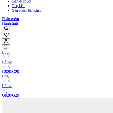
Bàn di chuột
Phụ kiện
Sản phẩm bán chạy
Phần mềm
Hành tinh
Logi
Lái xe
G920/G29
Logi
Lái xe
G920/G29