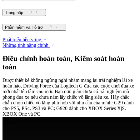
Trong hộp
Phần mềm và Hỗ trợ
Phát triển bền vững
Những tính năng chính
Điều chỉnh hoàn toàn, Kiểm soát hoàn
toàn
Được thiết kế không ngừng nghỉ nhằm mang lại trải nghiệm lái xe
hoàn hảo, Driving Force của Logitech G đưa các cuộc chơi đua xe
mới nhất lên tầm cao mới. Bạn đơn giản chưa có trải nghiệm mô
phỏng đua xe nếu chưa nắm lấy chiếc vô lăng siêu xe. Hãy chắc
chắn chọn chiếc vô lăng phù hợp với nhu cầu của mình: G29 dành
cho PS5, PS4, PS3 và PC; G920 dành cho XBOX Series X|S,
XBOX One và PC.