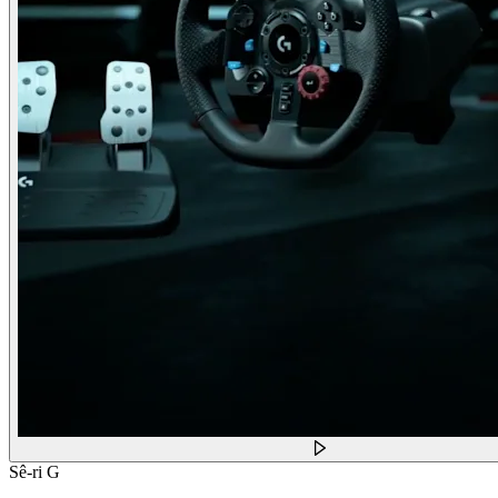
Sê-ri G