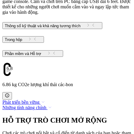
game console. Cắm và chơi trên PC bằng cáp USB dài 6 feet. Được
thiết kế cho những người chơi muốn cắm vào và ngay lập tức tham
gia vào hành động.
Thông số kỹ thuật và khả năng tương thích
Trong hộp
Phần mềm và Hỗ trợ
6.86
6.86 kg CO2e lượng khí thải các-bon
Phát triển bền vững
Những tính năng chính
HỖ TRỢ TRÒ CHƠI MỞ RỘNG
Chơi các trò chơi nổi bật và cổ điển từ danh sách của bạn hoặc tham