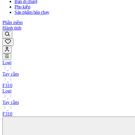
Bàn di chuột
Phụ kiện
Sản phẩm bán chạy
Phần mềm
Hành tinh
Logi
Tay cầm
F310
Logi
Tay cầm
F310