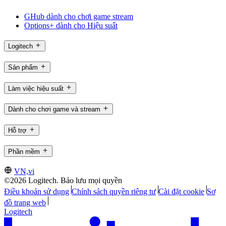
GHub dành cho chơi game stream
Options+ dành cho Hiệu suất
Logitech
Sản phẩm
Làm việc hiệu suất
Dành cho chơi game và stream
Hỗ trợ
Phần mềm
VN,vi
©2026 Logitech. Bảo lưu mọi quyền
Điều khoản sử dụng
Chính sách quyền riêng tư
Cài đặt cookie
Sơ
đồ trang web
Logitech