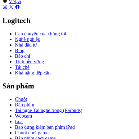
VN,vi
Logitech
Câu chuyện của chúng tôi
Nghề nghiệp
Nhà đầu tư
Blog
Báo chí
Tính bền vững
Tái chế
Khả năng tiếp cận
Sản phẩm
Chuột
Bàn phím
Tai nghe Tai nghe trong (Earbuds)
Webcam
Loa
Bao đựng kiêm bàn phím iPad
Chuột chơi game
Bàn phím chơi game