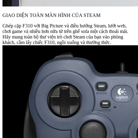
GIAO DIỆN TOÀN MÀN HÌNH CỦA STEAM
Ghép cặp F310 với Big Picture và điều hướng Steam, lướt web,
chơi game và nhiều hơn nữa từ trên ghế sofa một cách thoải mái.
Hãy mang toàn bộ thư viện trò chơi Steam của bạn vào phòng
khách, cầm lấy chiếc F310, ngồi xuống và thưởng thức.