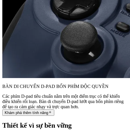
BÀN DI CHUYỂN D-PAD BỐN PHÍM ĐỘC QUYỀN
Các phím D-pad tiêu chuẩn nằm trên một điểm trục có thể khiến
điều khiển rối loạn. Bàn di chuyển D-pad lướt qua bốn phím riêng
để tạo ra cảm giác nhạy và trực quan hơn.
Khám phá thêm tính năng
Thiết kế vì sự bền vững