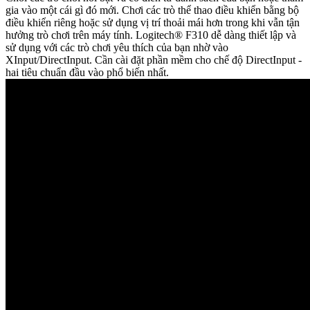
gia vào một cái gì đó mới. Chơi các trò thể thao điều khiển bằng bộ
điều khiển riêng hoặc sử dụng vị trí thoải mái hơn trong khi vẫn tận
hưởng trò chơi trên máy tính. Logitech® F310 dễ dàng thiết lập và
sử dụng với các trò chơi yêu thích của bạn nhờ vào
XInput/DirectInput. Cần cài đặt phần mềm cho chế độ DirectInput -
hai tiêu chuẩn đầu vào phổ biến nhất.