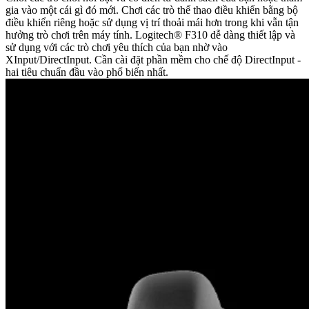
gia vào một cái gì đó mới. Chơi các trò thể thao điều khiển bằng bộ
điều khiển riêng hoặc sử dụng vị trí thoải mái hơn trong khi vẫn tận
hưởng trò chơi trên máy tính. Logitech® F310 dễ dàng thiết lập và
sử dụng với các trò chơi yêu thích của bạn nhờ vào
XInput/DirectInput. Cần cài đặt phần mềm cho chế độ DirectInput -
hai tiêu chuẩn đầu vào phổ biến nhất.