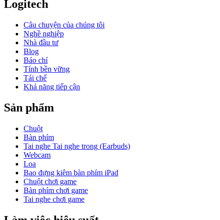
Logitech
Câu chuyện của chúng tôi
Nghề nghiệp
Nhà đầu tư
Blog
Báo chí
Tính bền vững
Tái chế
Khả năng tiếp cận
Sản phẩm
Chuột
Bàn phím
Tai nghe Tai nghe trong (Earbuds)
Webcam
Loa
Bao đựng kiêm bàn phím iPad
Chuột chơi game
Bàn phím chơi game
Tai nghe chơi game