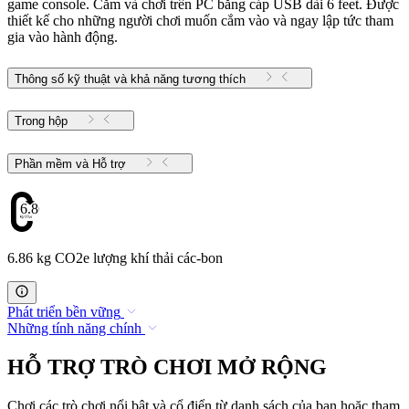
game console. Cắm và chơi trên PC bằng cáp USB dài 6 feet. Được
thiết kế cho những người chơi muốn cắm vào và ngay lập tức tham
gia vào hành động.
Thông số kỹ thuật và khả năng tương thích
Trong hộp
Phần mềm và Hỗ trợ
6.86
6.86 kg CO2e lượng khí thải các-bon
Phát triển bền vững
Những tính năng chính
HỖ TRỢ TRÒ CHƠI MỞ RỘNG
Chơi các trò chơi nổi bật và cổ điển từ danh sách của bạn hoặc tham