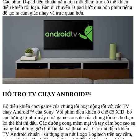
Các phím D-pad tiêu chuẩn nằm trên một điểm trục có thể khiến
điều khiển rối loạn. Bàn di chuyển D-pad lướt qua bốn phím riêng
để tạo ra cảm giác nhạy và trực quan hơn.
HỖ TRỢ TV CHẠY ANDROID™
Bộ điều khiển chơi game của chúng tôi hoạt động tốt với các TV
chạy Android™ của Sony. Với phím điều khiển ở chế độ XID, bố
cục tương tự như máy chơi game console của chúng tôi sẽ cho bạn
lợi thế khi thi đấu. Các đường cong mềm mại và tay cầm bọc cao su
mang lại những giờ chơi lâu dài và thoải mái. Các nút điều khiển
TV Android chuẩn - sử dụng qua nút Logo Logitech trên tay cầm,