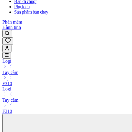
Bàn di chuột
Phụ kiện
Sản phẩm bán chạy
Phần mềm
Hành tinh
Logi
Tay cầm
F310
Logi
Tay cầm
F310