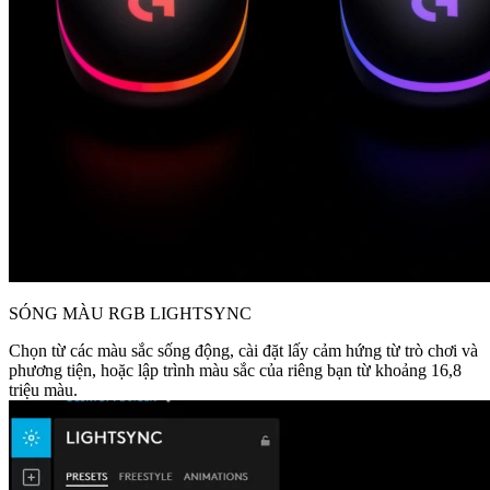
SÓNG MÀU RGB LIGHTSYNC
Chọn từ các màu sắc sống động, cài đặt lấy cảm hứng từ trò chơi và
phương tiện, hoặc lập trình màu sắc của riêng bạn từ khoảng 16,8
triệu màu.