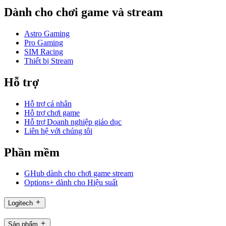
Dành cho chơi game và stream
Astro Gaming
Pro Gaming
SIM Racing
Thiết bị Stream
Hỗ trợ
Hỗ trợ cá nhân
Hỗ trợ chơi game
Hỗ trợ Doanh nghiệp giáo dục
Liên hệ với chúng tôi
Phần mềm
GHub dành cho chơi game stream
Options+ dành cho Hiệu suất
Logitech
Sản phẩm