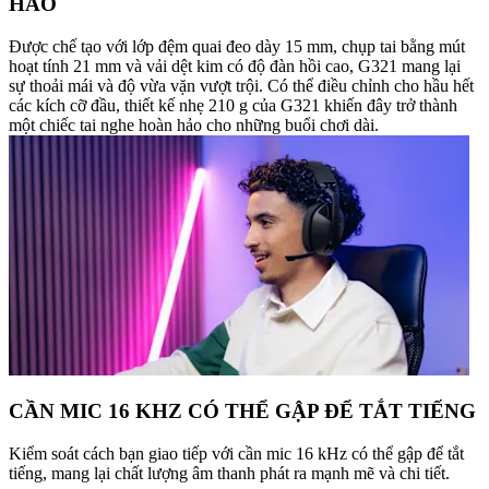
HẢO
Được chế tạo với lớp đệm quai đeo dày 15 mm, chụp tai bằng mút
hoạt tính 21 mm và vải dệt kim có độ đàn hồi cao, G321 mang lại
sự thoải mái và độ vừa vặn vượt trội. Có thể điều chỉnh cho hầu hết
các kích cỡ đầu, thiết kế nhẹ 210 g của G321 khiến đây trở thành
một chiếc tai nghe hoàn hảo cho những buổi chơi dài.
CẦN MIC 16 KHZ CÓ THỂ GẬP ĐỂ TẮT TIẾNG
Kiểm soát cách bạn giao tiếp với cần mic 16 kHz có thể gập để tắt
tiếng, mang lại chất lượng âm thanh phát ra mạnh mẽ và chi tiết.