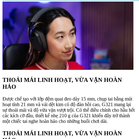
THOẢI MÁI LINH HOẠT, VỪA VẶN HOÀN
HẢO
Được chế tạo với lớp đệm quai đeo dày 15 mm, chụp tai bằng mút
hoạt tính 21 mm và vải dệt kim có độ đàn hồi cao, G321 mang lại
sự thoải mái và độ vừa vặn vượt trội. Có thể điều chỉnh cho hầu hết
các kích cỡ đầu, thiết kế nhẹ 210 g của G321 khiến đây trở thành
một chiếc tai nghe hoàn hảo cho những buổi chơi dài.
THOẢI MÁI LINH HOẠT, VỪA VẶN HOÀN