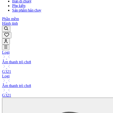
Bàn di chuột
Phụ kiện
Sản phẩm bán chạy
Phần mềm
Hành tinh
Logi
Âm thanh trò chơi
G321
Logi
Âm thanh trò chơi
G321