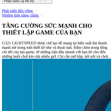
Phần mềm và Hỗ trợ
Phát triển bền vững
Những tính năng chính
TĂNG CƯỜNG SỨC MẠNH CHO
THIẾT LẬP GAME CỦA BẠN
G321 LIGHTSPEED được chế tạo để mang lại hiệu suất âm thanh
mạnh mẽ trong một thiết kế nhẹ và thoải mái. Đắm chìm trong từng
chi tiết của tựa game, từ những trận đấu nhanh với bạn bè cho đến
những buổi chơi kéo dài nhiều giờ. Chỉ cần mở hộp, kết nối và chơi.