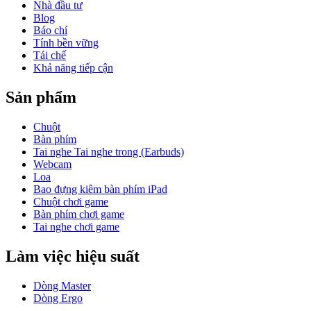
Nhà đầu tư
Blog
Báo chí
Tính bền vững
Tái chế
Khả năng tiếp cận
Sản phẩm
Chuột
Bàn phím
Tai nghe Tai nghe trong (Earbuds)
Webcam
Loa
Bao đựng kiêm bàn phím iPad
Chuột chơi game
Bàn phím chơi game
Tai nghe chơi game
Làm việc hiệu suất
Dòng Master
Dòng Ergo