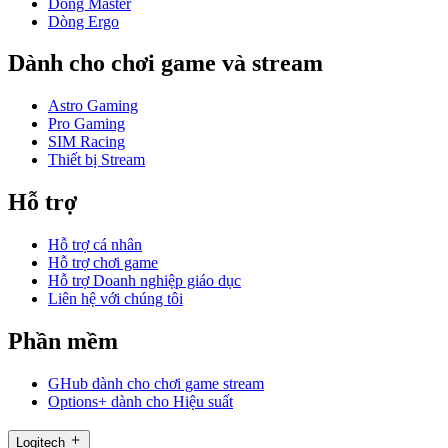
Dòng Master
Dòng Ergo
Dành cho chơi game và stream
Astro Gaming
Pro Gaming
SIM Racing
Thiết bị Stream
Hỗ trợ
Hỗ trợ cá nhân
Hỗ trợ chơi game
Hỗ trợ Doanh nghiệp giáo dục
Liên hệ với chúng tôi
Phần mềm
GHub dành cho chơi game stream
Options+ dành cho Hiệu suất
Logitech