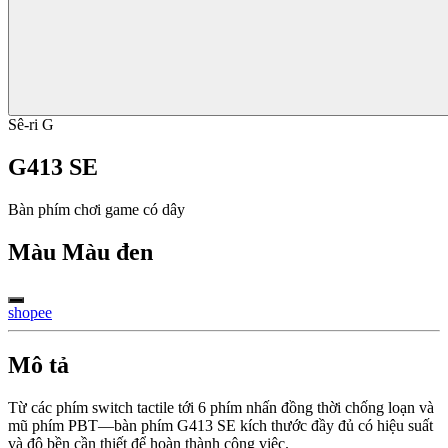
Sê-ri G
G413 SE
Bàn phím chơi game có dây
Màu
Màu đen
shopee
Mô tả
Từ các phím switch tactile tới 6 phím nhấn đồng thời chống loạn và
mũ phím PBT—bàn phím G413 SE kích thước đầy đủ có hiệu suất
và độ bền cần thiết để hoàn thành công việc.