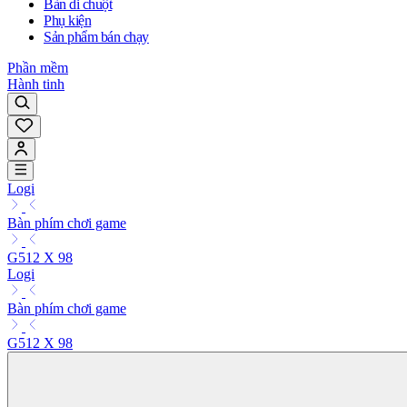
Bàn di chuột
Phụ kiện
Sản phẩm bán chạy
Phần mềm
Hành tinh
Logi
Bàn phím chơi game
G512 X 98
Logi
Bàn phím chơi game
G512 X 98