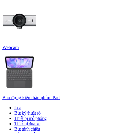
Webcam
Bao đựng kiêm bàn phím iPad
Loa
Bút kỹ thuật số
Thiết bị mô phỏng
Thiết bị đua xe
Bút trình chiếu