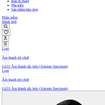
Bàn di chuột
Phụ kiện
Sản phẩm bán chạy
Phần mềm
Hành tinh
Logi
Âm thanh trò chơi
G633 Âm thanh sắc bén (Artemis Spectrum)
Logi
Âm thanh trò chơi
G633 Âm thanh sắc bén (Artemis Spectrum)