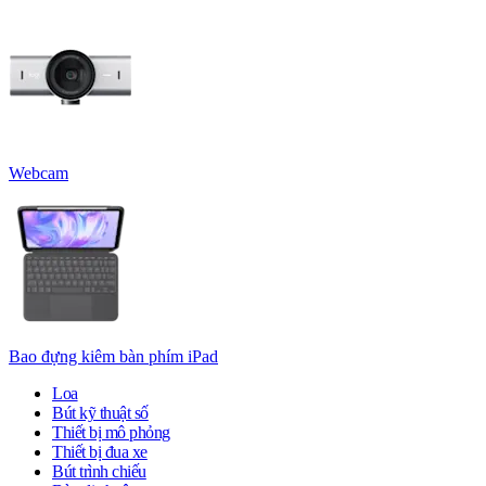
Webcam
Bao đựng kiêm bàn phím iPad
Loa
Bút kỹ thuật số
Thiết bị mô phỏng
Thiết bị đua xe
Bút trình chiếu