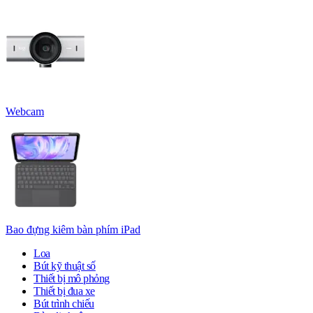
Webcam
Bao đựng kiêm bàn phím iPad
Loa
Bút kỹ thuật số
Thiết bị mô phỏng
Thiết bị đua xe
Bút trình chiếu