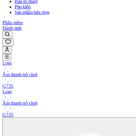
Bàn di chuột
Phụ kiện
Sản phẩm bán chạy
Phần mềm
Hành tinh
Logi
Âm thanh trò chơi
G735
Logi
Âm thanh trò chơi
G735