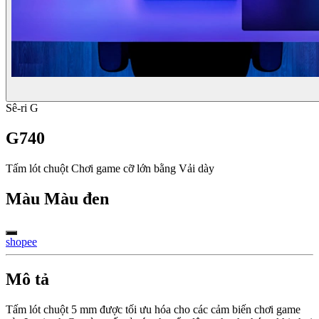
Sê-ri G
G740
Tấm lót chuột Chơi game cỡ lớn bằng Vải dày
Màu
Màu đen
shopee
Mô tả
Tấm lót chuột 5 mm được tối ưu hóa cho các cảm biến chơi game