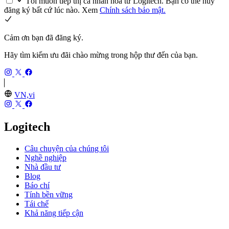
Tôi muốn tiếp thị cá nhân hóa từ Logitech. Bạn có thể hủy
đăng ký bất cứ lúc nào. Xem
Chính sách bảo mật.
Cảm ơn bạn đã đăng ký.
Hãy tìm kiếm ưu đãi chào mừng trong hộp thư đến của bạn.
VN,vi
Logitech
Câu chuyện của chúng tôi
Nghề nghiệp
Nhà đầu tư
Blog
Báo chí
Tính bền vững
Tái chế
Khả năng tiếp cận