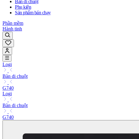
Bàn di chuột
Phụ kiện
Sản phẩm bán chạy
Phần mềm
Hành tinh
Logi
Bàn di chuột
G740
Logi
Bàn di chuột
G740