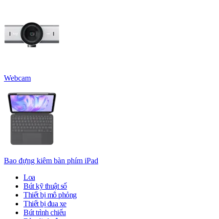
Webcam
Bao đựng kiêm bàn phím iPad
Loa
Bút kỹ thuật số
Thiết bị mô phỏng
Thiết bị đua xe
Bút trình chiếu