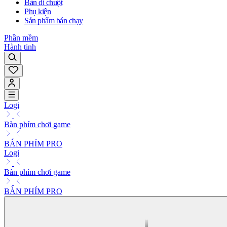
Bàn di chuột
Phụ kiện
Sản phẩm bán chạy
Phần mềm
Hành tinh
Logi
Bàn phím chơi game
BÀN PHÍM PRO
Logi
Bàn phím chơi game
BÀN PHÍM PRO