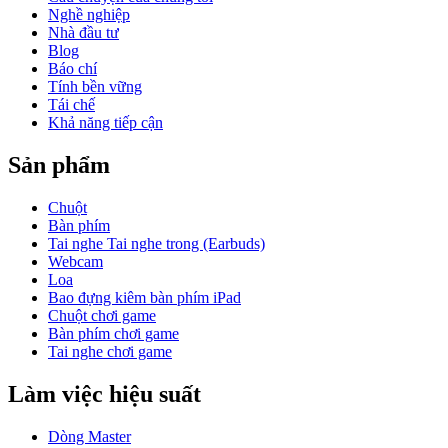
Nghề nghiệp
Nhà đầu tư
Blog
Báo chí
Tính bền vững
Tái chế
Khả năng tiếp cận
Sản phẩm
Chuột
Bàn phím
Tai nghe Tai nghe trong (Earbuds)
Webcam
Loa
Bao đựng kiêm bàn phím iPad
Chuột chơi game
Bàn phím chơi game
Tai nghe chơi game
Làm việc hiệu suất
Dòng Master