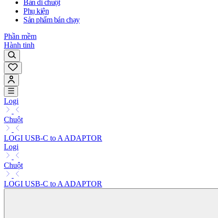
Bàn di chuột
Phụ kiện
Sản phẩm bán chạy
Phần mềm
Hành tinh
Logi
Chuột
LOGI USB-C to A ADAPTOR
Logi
Chuột
LOGI USB-C to A ADAPTOR